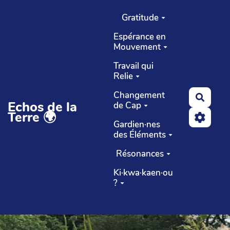
Aller au contenu principal
Gratitude
Espérance en
Mouvement
Travail qui
Relie
Changement
Reche
Echos de la
de Cap
Terre 🌍
Gardien·nes
des Éléments
Résonances
Ki·kwa·kaen·ou
?