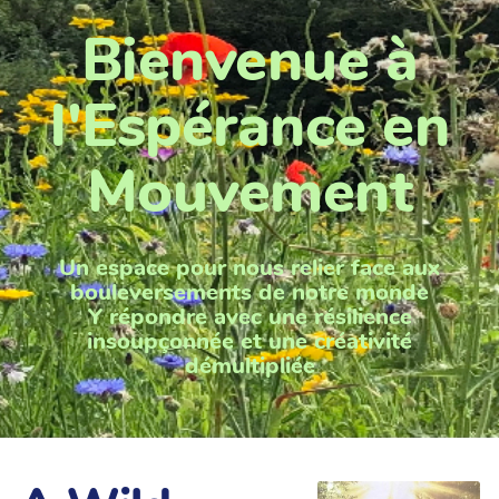
Bienvenue à
l'Espérance en
Mouvement
Un espace pour nous relier face aux
bouleversements de notre monde
Y répondre avec une résilience
insoupçonnée et une créativité
démultipliée