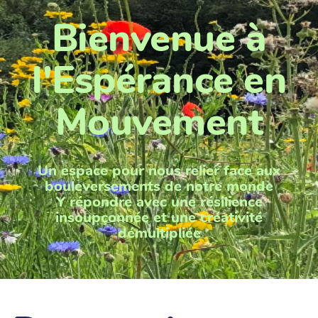
Bienvenue à
l'Espérance en
Mouvement
Un espace pour nous relier face aux
bouleversements de notre monde
Y répondre avec une résilience
insoupçonnée et une créativité
démultipliée