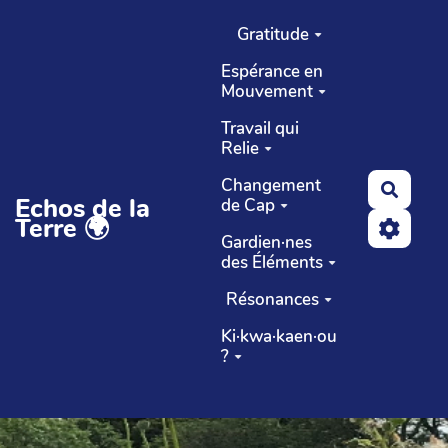
Aller au contenu principal
Gratitude
Espérance en
Mouvement
Travail qui
Relie
Changement
Reche
Echos de la
de Cap
Terre 🌍
Gardien·nes
des Éléments
Résonances
Ki·kwa·kaen·ou
?