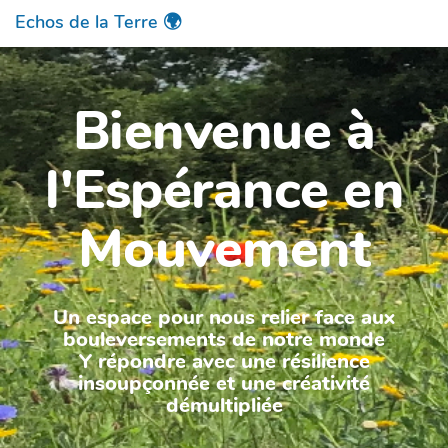
Echos de la Terre 🌍
Bienvenue à
l'Espérance en
Mouvement
Un espace pour nous relier face aux
bouleversements de notre monde
Y répondre avec une résilience
insoupçonnée et une créativité
démultipliée