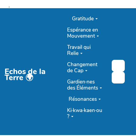
Aller au contenu principal
Gratitude
Espérance en
Mouvement
Travail qui
Relie
Changement
Recher
Echos de la
de Cap
Terre 🌍
Gardien·nes
des Éléments
Résonances
Ki·kwa·kaen·ou
?