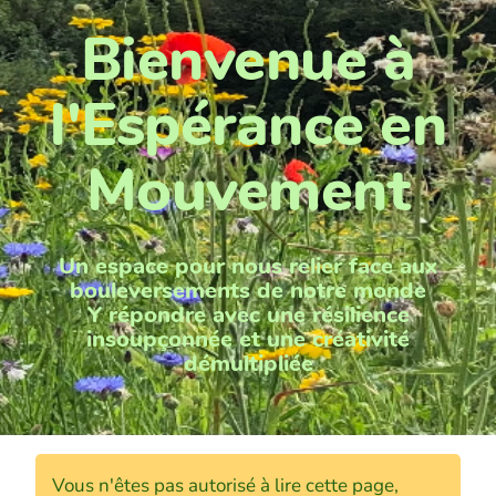
Bienvenue à
l'Espérance en
Mouvement
Un espace pour nous relier face aux
bouleversements de notre monde
Y répondre avec une résilience
insoupçonnée et une créativité
démultipliée
Vous n'êtes pas autorisé à lire cette page,