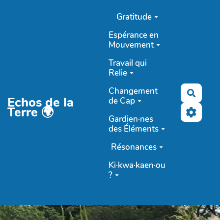
Aller au contenu principal
Gratitude
Espérance en
Mouvement
Travail qui
Relie
Changement
Reche
Echos de la
de Cap
Terre 🌍
Gardien·nes
des Éléments
Résonances
Ki·kwa·kaen·ou
?