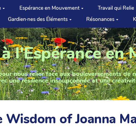
e
Espérance en Mouvement
Travail qui Relie
Gardien·nes des Éléments
Résonances
K
 à l'Espérance en
pour nous relier face aux bouleversements de 
ec une résilience insoupçonnée et une créativit
e Wisdom of Joanna M