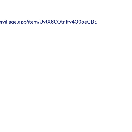
umvillage.app/item/UytX6CQtnIfy4Q0oeQBS