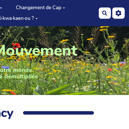
Changement de Cap
Recherch
i·kwa·kaen·ou ?
 Mouvement
notre monde
é démultipliée
acy