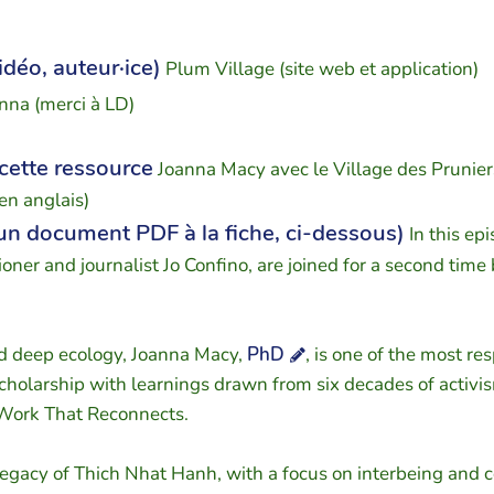
vidéo, auteur·ice)
Plum Village (site web et application)
nna (merci à LD)
 cette ressource
Joanna Macy avec le Village des Prunier
(en anglais)
 un document PDF à la fiche, ci-dessous)
In this ep
ner and journalist Jo Confino, are joined for a second time
nd deep ecology, Joanna Macy,
PhD
, is one of the most r
scholarship with learnings drawn from six decades of activi
ork That Reconnects.
egacy of Thich Nhat Hanh, with a focus on interbeing and co