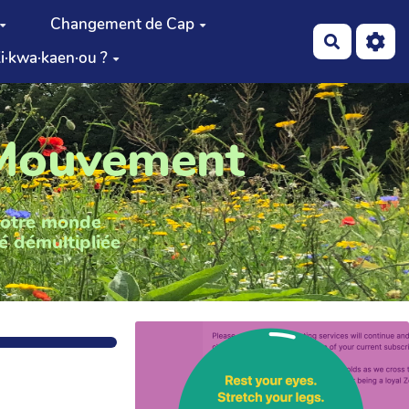
Changement de Cap
Recherch
i·kwa·kaen·ou ?
 Mouvement
notre monde
é démultipliée