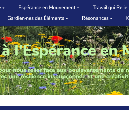
e
Espérance en Mouvement
Travail qui Relie
Gardien·nes des Éléments
Résonances
K
 à l'Espérance en
pour nous relier face aux bouleversements de 
ec une résilience insoupçonnée et une créativit